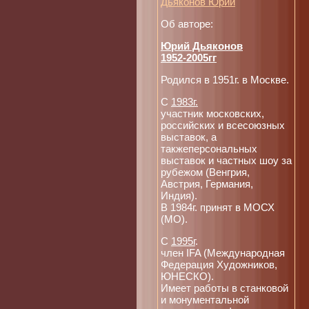
Дьяконов Юрий
Об авторе:
Юрий Дьяконов
1952-2005гг
Родился в 1951г. в Москве.
С
1983г.
участник московских,
российских и всесоюзных
выставок, а
такжеперсональных
выставок и частных шоу за
рубежом (Венгрия,
Австрия, Германия,
Индия).
В 1984г. принят в МОСХ
(МО).
С
1995г
.
член IFA (Международная
Федерация Художников,
ЮНЕСКО).
Имеет работы в станковой
и монументальной