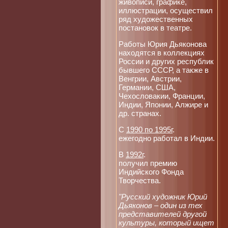
живописи, графике,
иллюстрации, осуществил
ряд художественных
постановок в театре.
Работы Юрия Дьяконова
находятся в коллекциях
России и других республик
бывшего СССР, а также в
Венгрии, Австрии,
Германии, США,
Чехословакии, Франции,
Индии, Японии, Алжире и
др. странах.
С
1990 по 1995г
.
ежегодно работал в Индии.
В
1992г
.
получил премию
Индийского Фонда
Творчества.
"Русский художник Юрий
Дьяконов – один из тех
представителей другой
культуры, который ищет