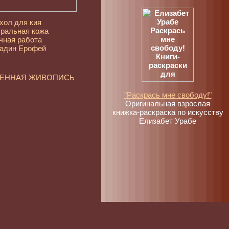
хол для кия
ральная кожа
чная работа
адин Ерофей
МЕННАЯ ЖИВОПИСЬ
"Раскрась мне свободу!"
Оригинальная взрослая
книжка-раскраска по искусству
Елизабет Урабе
ежные художники.