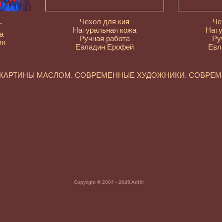
Чехол для кия
Че
"
Натуральная кожа
Нату
а
Ручная работа
Ру
ин
Евладин Ерофей
Евл
 КАРТИНЫ МАСЛОМ. СОВРЕМЕННЫЕ ХУДОЖНИКИ. СОВРЕ
Copyright © 2004 - 2026 ArtHit
пись. Картины маслом. Художники России. Современные заруб