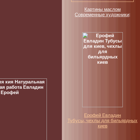
Картины маслом
Современные художники
:
Ерофей Евладин
Тубусы, чехлы для бильярдных
киев