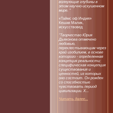
волнующие глубины в
этом научно-искушенном
мире. "
«Таймс оф Индия»
Кешав Малик,
искусствовед
"Творчество Юрия
Дьяконова отмечено
любовью,
перехлестывающим через
край изобилием, в основе
которого - определенная
концепция реальности;
специфическая концепция
существования и
ценностей, из которых
оно состоит. Он рожден
со способностью
чувствовать период
цивилизации. Х...
Читать далее...