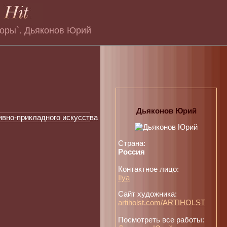
воры`. Дьяконов Юрий
Дьяконов Юрий
Страна:
Россия
Контактное лицо:
Ilya
Сайт художника:
artiholst.com/ARTIHOLST
Посмотреть все работы: