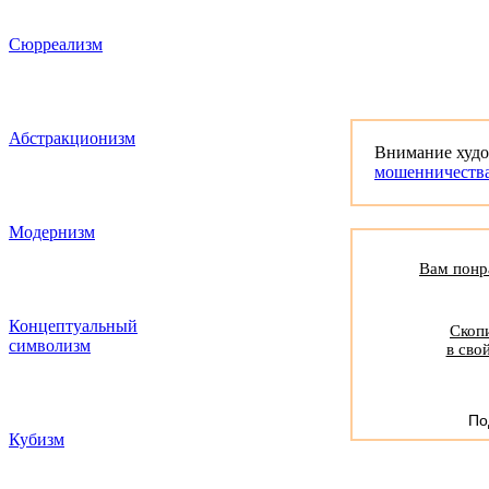
Сюрреализм
Абстракционизм
Внимание худ
мошенничеств
Модернизм
Вам понра
Концептуальный
Скопи
символизм
в сво
По
Кубизм