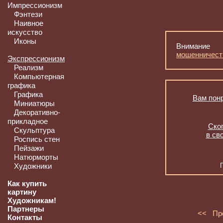
Импрессионизм
Фэнтези
Наивное
искусство
Иконы
Внимание
мошенничест
Экспрессионизм
Реализм
Компьютерная
графика
Графика
Вам понр
Миниатюры
Декоративно-
прикладное
Скоп
Скульптура
в св
Роспись стен
Пейзажи
Натюрморты
Художники
Как купить
картину
Художникам!
Партнеры
<< Пр
Контакты