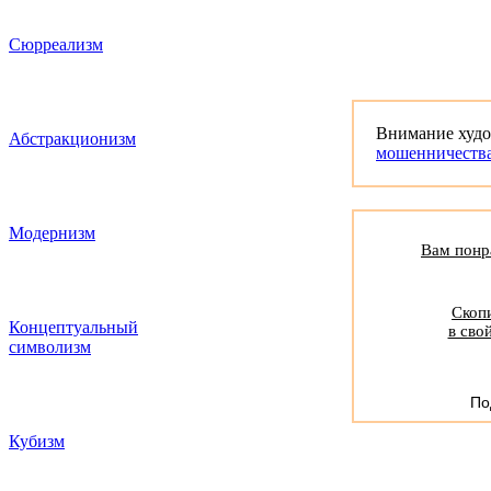
Сюрреализм
Внимание худ
Абстракционизм
мошенничеств
Модернизм
Вам понра
Скопи
Концептуальный
в сво
символизм
По
Кубизм