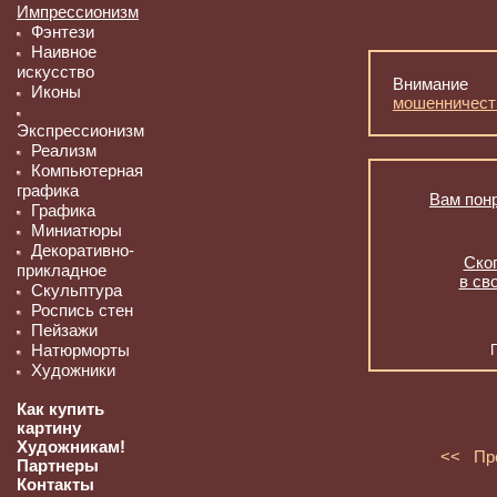
Импрессионизм
Фэнтези
Наивное
искусство
Внимание
Иконы
мошенничест
Экспрессионизм
Реализм
Компьютерная
графика
Вам понр
Графика
Миниатюры
Декоративно-
Скоп
прикладное
в св
Скульптура
Роспись стен
Пейзажи
Натюрморты
Художники
Как купить
картину
Художникам!
<< Пр
Партнеры
Контакты