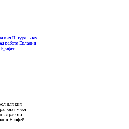
хол для кия
ральная кожа
чная работа
адин Ерофей