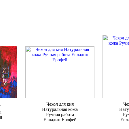
Чехол для кия
Че
"
Натуральная кожа
Нату
а
Ручная работа
Ру
н
Евладин Ерофей
Евл