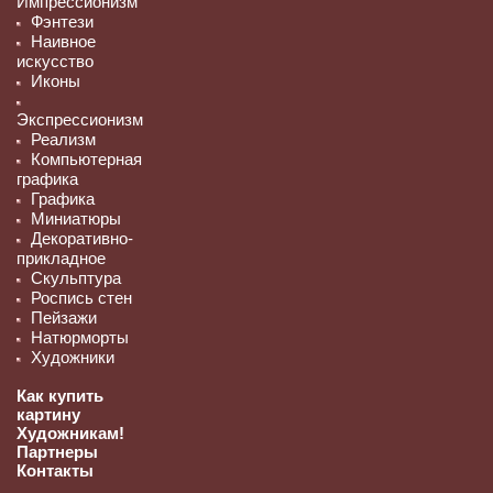
Импрессионизм
Фэнтези
Наивное
искусство
Иконы
Экспрессионизм
Реализм
Компьютерная
графика
Графика
Миниатюры
Декоративно-
прикладное
Скульптура
Роспись стен
Пейзажи
Натюрморты
Художники
Как купить
картину
Художникам!
Партнеры
Контакты