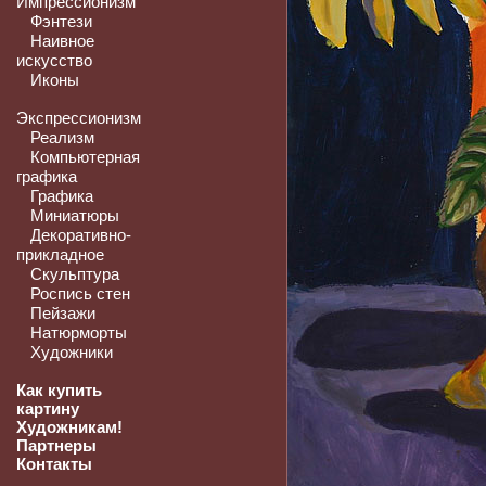
Импрессионизм
Фэнтези
Наивное
искусство
Иконы
Экспрессионизм
Реализм
Компьютерная
графика
Графика
Миниатюры
Декоративно-
прикладное
Скульптура
Роспись стен
Пейзажи
Натюрморты
Художники
Как купить
картину
Художникам!
Партнеры
Контакты