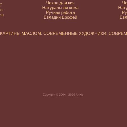
Чехол для кия
Че
"
Натуральная кожа
Нат
ва
Ручная работа
Ру
ин
Евладин Ерофей
Евл
. КАРТИНЫ МАСЛОМ. СОВРЕМЕННЫЕ ХУДОЖНИКИ. СОВРЕ
Copyright © 2004 - 2026 ArtHit
опись. Картины маслом. Художники России. Современные заруб