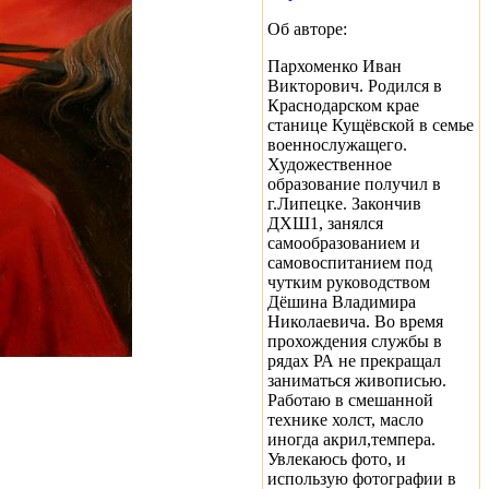
Об авторе:
Пархоменко Иван
Викторович. Родился в
Краснодарском крае
станице Кущёвской в семье
военнослужащего.
Художественное
образование получил в
г.Липецке. Закончив
ДХШ1, занялся
самообразованием и
самовоспитанием под
чутким руководством
Дёшина Владимира
Николаевича. Во время
прохождения службы в
рядах РА не прекращал
заниматься живописью.
Работаю в смешанной
технике холст, масло
иногда акрил,темпера.
Увлекаюсь фото, и
использую фотографии в