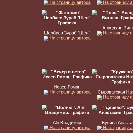
На страницу автора
На страницу а
Анандхан Виг
Шелбаев Зураб `Шел`
На страницу а
На страницу автора
Исаев Роман
На страницу автора
Сыроватская На
На страницу а
Aln Владимир
Бунина Анаста
На страницу автора
На страницу а