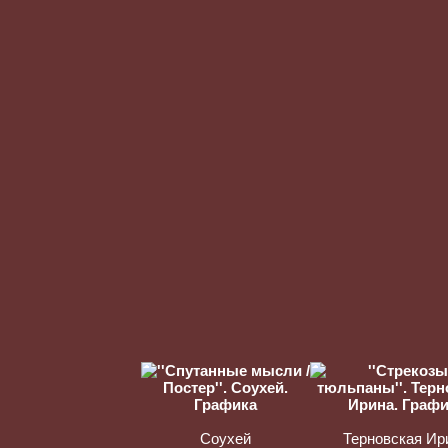
Соухей
Терновская Ир