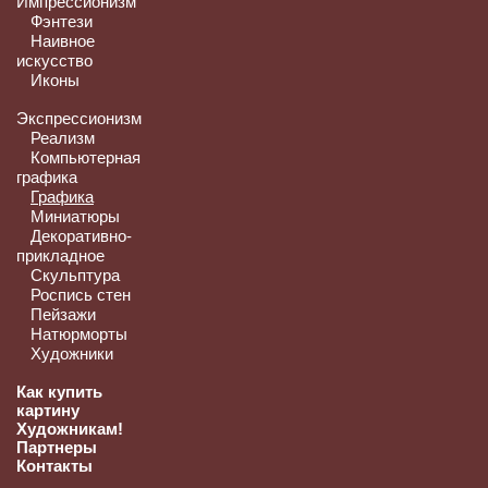
Импрессионизм
Фэнтези
Наивное
искусство
Иконы
Экспрессионизм
Реализм
Компьютерная
графика
Графика
Миниатюры
Декоративно-
прикладное
Скульптура
Роспись стен
Пейзажи
Натюрморты
Художники
Как купить
картину
Художникам!
Партнеры
Контакты