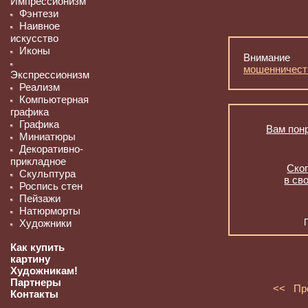
Импрессионизм
Фэнтези
Наивное
искусство
Иконы
Внимание
мошенничест
Экспрессионизм
Реализм
Компьютерная
графика
Графика
Вам понр
Миниатюры
Декоративно-
прикладное
Скоп
Скульптура
в св
Роспись стен
Пейзажи
Натюрморты
Художники
Как купить
картину
Художникам!
Партнеры
<< Пр
Контакты