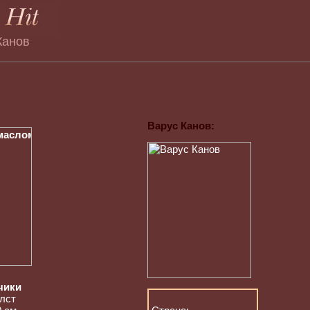
Канов
Варус Канов:
чики
лст