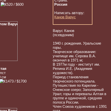
0 см
Страна:
Россия
Написать автору:
Канов Варус
Варус Канов
(псевдоним)
1940 г. рождения. Уральские
горы.
Творческое образование:
училище им. Серова В.А.
окончил в 1971 м;
В 1977м году - институт им.
тая
Репина И.Е. (Академия
лст
художеств).
0 см
Период становления
творческого потенциала.
Путешествия по Карелии -
Онежское озеро; Заполярный
Урал; горы и перевалы Алтая в
группе и одиночкой, средняя
полоса России.
Член Союза художников с 1991
года.