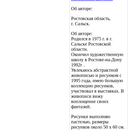
Об авторе:
Ростовская область,
г. Сальск.
Об авторе:
Родился в 1975 г. в г.
Сальске Ростовской
области.
Окончил художественную
школу в Ростове-на-Дону
1992г .
Увлекаюсь абстрактной
живописью и рисунком с
1995 года, имею большую
коллекцию рисунков,
участвовал в выставках. В
живописи вижу
воплощение своих
фантазий.
Рисунки выполняю
пастелью, размеры
рисунков около 50 х 60 см.