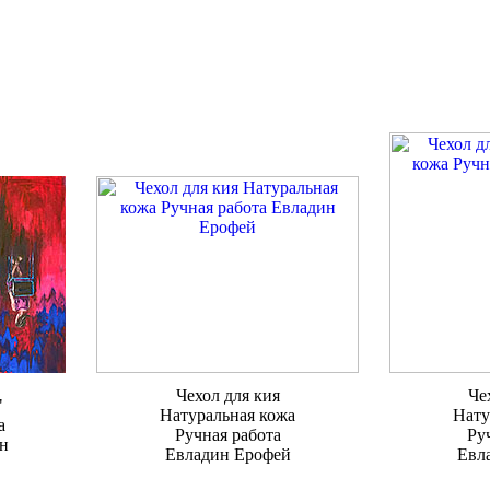
Чехол для кия
Че
"
Натуральная кожа
Нату
а
Ручная работа
Ру
н
Евладин Ерофей
Евл