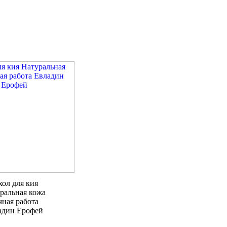
хол для кия
ральная кожа
чная работа
адин Ерофей