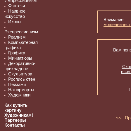
Импрессионизм
Фэнтези
Наивное
искусство
Внимание
Иконы
мошенничест
Экспрессионизм
Реализм
Компьютерная
графика
Вам понр
Графика
Миниатюры
Декоративно-
Скоп
прикладное
в св
Скульптура
Роспись стен
Пейзажи
Натюрморты
Художники
Как купить
картину
Художникам!
<< Пр
Партнеры
Контакты