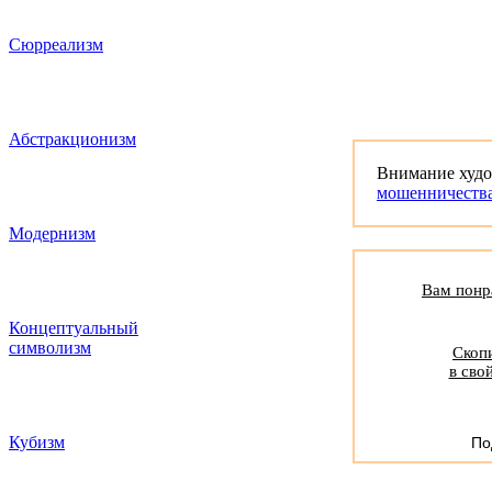
Сюрреализм
Абстракционизм
Внимание худ
мошенничеств
Модернизм
Вам понра
Концептуальный
символизм
Скопи
в сво
Кубизм
По