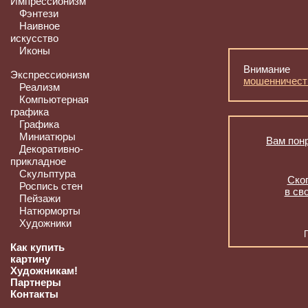
Импрессионизм
Фэнтези
Наивное
искусство
Иконы
Внимание
Экспрессионизм
мошенничест
Реализм
Компьютерная
графика
Графика
Миниатюры
Вам понр
Декоративно-
прикладное
Скульптура
Скоп
Роспись стен
в св
Пейзажи
Натюрморты
Художники
Как купить
картину
Художникам!
Партнеры
Контакты