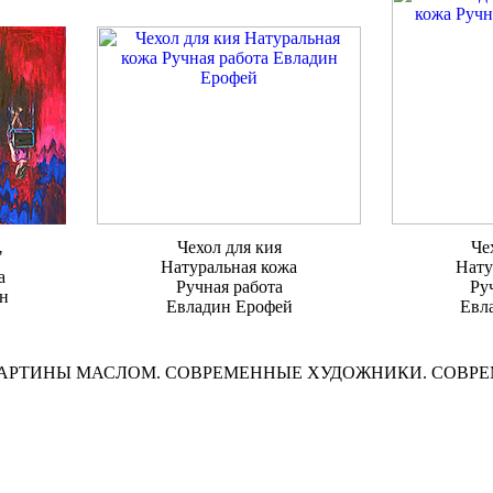
Чехол для кия
Че
"
Натуральная кожа
Нату
а
Ручная работа
Ру
н
Евладин Ерофей
Евл
КАРТИНЫ МАСЛОМ. СОВРЕМЕННЫЕ ХУДОЖНИКИ. СОВР