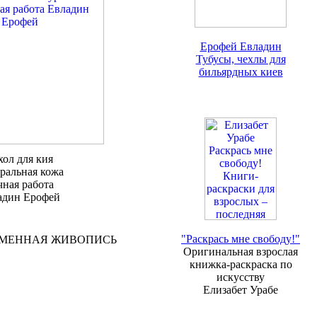
Ерофей Евладин
Тубусы, чехлы для
бильярдных киев
хол для кия
ральная кожа
чная работа
адин Ерофей
"Раскрась мне свободу!"
ЕМЕННАЯ ЖИВОПИСЬ
Оригинальная взрослая
книжка-раскраска по
искусству
Елизабет Урабе