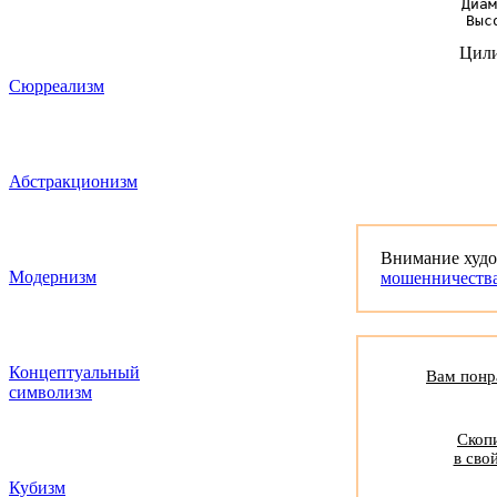
Диам
Выс
Цили
Сюрреализм
Абстракционизм
Внимание худ
Модернизм
мошенничеств
Концептуальный
Вам понра
символизм
Скопи
в сво
Кубизм