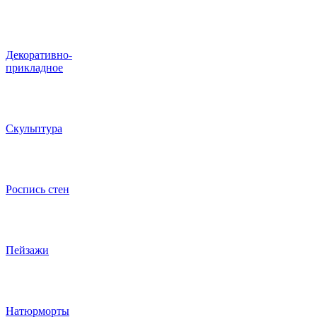
Декоративно-
прикладное
Скульптура
Роспись стен
Пейзажи
Натюрморты