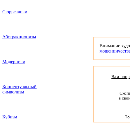
Сюрреализм
Абстракционизм
Внимание худ
мошенничеств
Модернизм
Вам понра
Концептуальный
символизм
Скопи
в сво
Кубизм
По