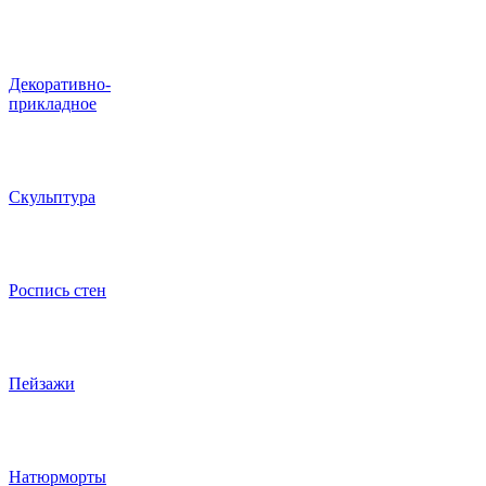
Декоративно-
прикладное
Скульптура
Роспись стен
Пейзажи
Натюрморты