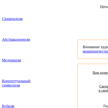
Цен
Сюрреализм
Абстракционизм
Внимание худ
мошенничеств
Модернизм
Вам понра
Концептуальный
символизм
Скопи
в сво
Кубизм
По