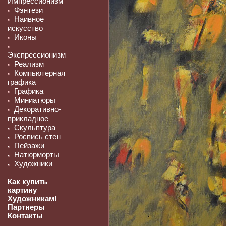
Импрессионизм
Фэнтези
Наивное
искусство
Иконы
Экспрессионизм
Реализм
Компьютерная
графика
Графика
Миниатюры
Декоративно-
прикладное
Скульптура
Роспись стен
Пейзажи
Натюрморты
Художники
Как купить
картину
Художникам!
Партнеры
Контакты