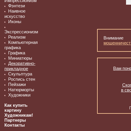
Импрессионизм
Фэнтези
Наивное
искусство
Иконы
Экспрессионизм
Реализм
Внимание
Компьютерная
мошенничест
графика
Графика
Миниатюры
Декоративно-
Вам понр
прикладное
Скульптура
Роспись стен
Пейзажи
Скоп
Натюрморты
в св
Художники
Как купить
картину
Художникам!
Партнеры
Контакты