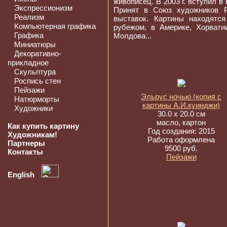
живописец. В 2003 г. вступил в
Экспрессионизм
Принят в Союз художников Р
Реализм
выставок. Картины находятс
Компьютерная графика
рубежом, в Америке, Хорвати
Графика
Молдова...
Миниатюры
Декоративно-
прикладное
Скульптура
Роспись стен
Пейзажи
Эльрус ночью (копия с
Натюрморты
картины А.И.куинджи)
Художники
30.0 x 20.0 см
масло, картон
Как купить картину
Год создания: 2015
Художникам!
Работа оформлена
Партнеры
9500 руб.
Контакты
Пейзажи
English