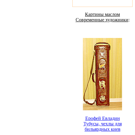
Картины маслом
Современные художники
:
Ерофей Евладин
Тубусы, чехлы для
бильярдных киев