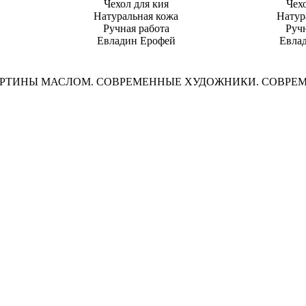
Чехол для кия
Чех
Натуральная кожа
Натур
Ручная работа
Ручн
Евладин Ерофей
Евла
АРТИНЫ МАСЛОМ. СОВРЕМЕННЫЕ ХУДОЖНИКИ. СОВРЕ
Copyright © 2004 - 2026 ArtHit
ись. Картины маслом. Художники России. Современные зарубе