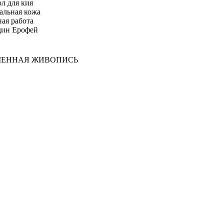
ол для кия
альная кожа
ая работа
дин Ерофей
МЕННАЯ ЖИВОПИСЬ
жные художники.