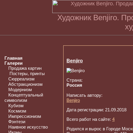
Художник Benjiro. П
ху
Главная
Benjiro
Галереи
Продажа картин
Постеры, принты
Сюрреализм
Страна:
Абстракционизм
Россия
Модернизм
Концептуальный
Написать автору:
символизм
Benjiro
Кубизм
Дата регистрации: 21.09.2018
Космизм
Импрессионизм
Всего работ на сайте:
4
Фэнтези
Наивное искусство
Родился и вырос в Городе Моск
Иконы