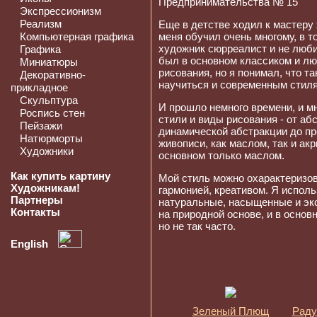
Предпринимательства № 15"
Экспрессионизм
Реализм
Еще в детстве ходил к мастеру
Компьютерная графика
меня обучил очень многому, в т
художник сюрреалист и не люби
Графика
был в основном классиком и лю
Миниатюры
рисования, но я понимал, что та
Декоративно-
научиться и современным стил
прикладное
Скульптура
И прошло немного времени, и м
Роспись стен
стили и виды рисования - от аб
Пейзажи
динамической абстракции до п
Натюрморты
живописи, как маслом, так и ак
Художники
основном только маслом.
Как купить картину
Мой стиль можно охарактеризов
Художникам!
гармонией, креативом. Я исполь
Партнеры
натуральные, насыщенные и эко
Контакты
на природной основе, и в основ
но не так часто.
English
Зеленый Плющ
Раду