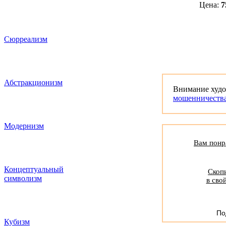
Цена:
7
Сюрреализм
Абстракционизм
Внимание худ
мошенничеств
Модернизм
Вам понра
Концептуальный
Скопи
символизм
в сво
По
Кубизм