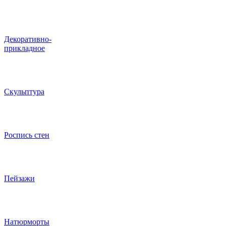
Декоративно-
прикладное
Скульптура
Роспись стен
Пейзажи
Натюрморты