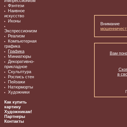
Импрессионизм
Фэнтези
Наивное
искусство
Иконы
Внимание
мошенничест
Экспрессионизм
Реализм
Компьютерная
графика
Графика
Вам понр
Миниатюры
Декоративно-
прикладное
Скоп
Скульптура
в св
Роспись стен
Пейзажи
Натюрморты
Художники
Как купить
картину
Художникам!
Партнеры
Контакты