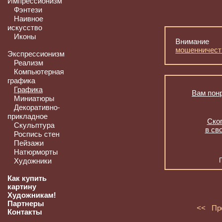
Импрессионизм
Фэнтези
Наивное
искусство
Иконы
Внимание
мошенничест
Экспрессионизм
Реализм
Компьютерная
графика
Графика
Вам понр
Миниатюры
Декоративно-
прикладное
Скоп
Скульптура
в св
Роспись стен
Пейзажи
Натюрморты
Художники
Как купить
картину
Художникам!
Партнеры
<< Пр
Контакты