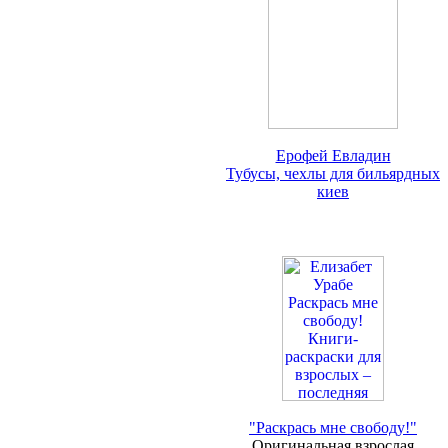
Ерофей Евладин
Тубусы, чехлы для бильярдных
киев
"Раскрась мне свободу!"
Оригинальная взрослая