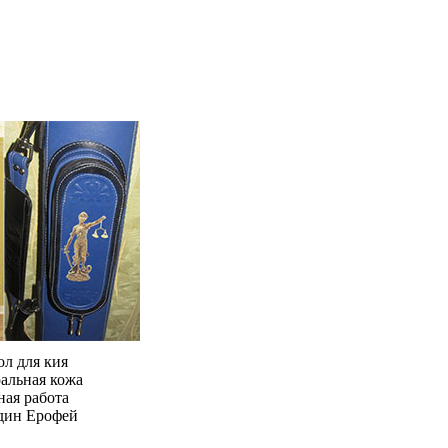
ол для кия
альная кожа
ная работа
дин Ерофей