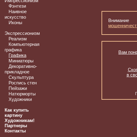
Импрессионизм
Фэнтези
Наивное
искусство
Внимание
Иконы
мошенничест
Экспрессионизм
Реализм
Компьютерная
графика
Вам понр
Графика
Миниатюры
Декоративно-
Скоп
прикладное
в св
Скульптура
Роспись стен
Пейзажи
Натюрморты
Художники
Как купить
картину
Художникам!
Партнеры
Контакты