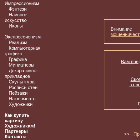
Импрессионизм
Фэнтези
Наивное
искусство
Иконы
Внимание
мошенничест
Экспрессионизм
Реализм
Компьютерная
графика
Графика
Вам понр
Миниатюры
Декоративно-
прикладное
Скоп
Скульптура
в св
Роспись стен
Пейзажи
Натюрморты
Художники
Как купить
картину
Художникам!
Партнеры
<< Пр
Контакты