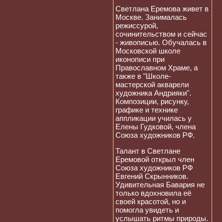
Светлана Еремова живет в
Москве. Занималась
режиссурой,
сочинительством и сейчас
- живописью. Обучалась в
Московской школе
иконописи при
Православном Храме, а
также в "Школе-
мастерской акварели
художника Андрияки".
Композиции, рисунку,
графике и технике
аппликации училась у
Елены Гудковой, члена
Союза художников РФ.
Талант в Светлане
Еремовой открыл член
Союза художников РФ
Евгений Скрынников.
Удивительная Бавария не
только вдохновила её
своей красотой, но и
помогла увидеть и
услышать ритмы природы.