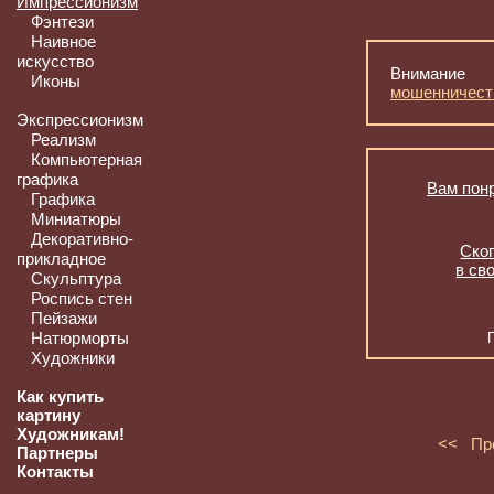
Импрессионизм
Фэнтези
Наивное
искусство
Внимание
Иконы
мошенничест
Экспрессионизм
Реализм
Компьютерная
графика
Вам понр
Графика
Миниатюры
Декоративно-
Скоп
прикладное
в св
Скульптура
Роспись стен
Пейзажи
Натюрморты
Художники
Как купить
картину
Художникам!
<< Пр
Партнеры
Контакты