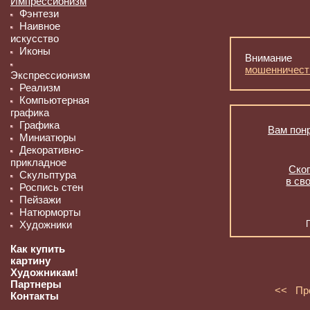
Импрессионизм
Фэнтези
Наивное
искусство
Иконы
Внимание
мошенничест
Экспрессионизм
Реализм
Компьютерная
графика
Графика
Вам понр
Миниатюры
Декоративно-
прикладное
Скоп
Скульптура
в св
Роспись стен
Пейзажи
Натюрморты
Художники
Как купить
картину
Художникам!
Партнеры
<< Пр
Контакты