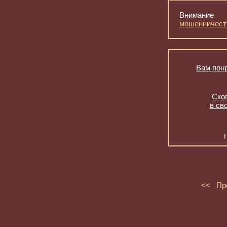
Внимание
мошенничест
Вам понр
Скоп
в св
<< Пр