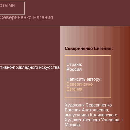
 Севериненко Евгения
Севериненко Евгения:
Страна:
Россия
Написать автору:
Севериненко
Евгения
Художник Севериненко
Евгения Анатольевна,
выпускница Калининского
Художественного Училища. г
Москва.