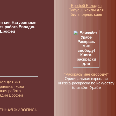
Ерофей Евладин
Тубусы, чехлы для
бильярдных киев
"Раскрась мне свободу!"
Оригинальная взрослая
хол для кия
книжка-раскраска по искусству
ральная кожа
Елизабет Урабе
чная работа
адин Ерофей
МЕННАЯ ЖИВОПИСЬ