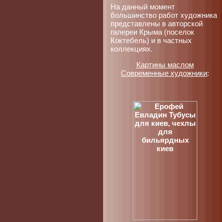
На данный момент
большинство работ художника
представлены в авторской
галереи Крыма (поселок
Коктебель) и в частных
коллекциях.
Картины маслом
Современные художники
: