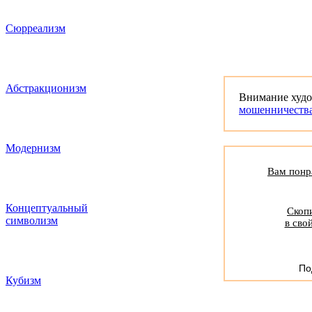
Сюрреализм
Абстракционизм
Внимание худ
мошенничеств
Модернизм
Вам понра
Концептуальный
Скопи
символизм
в сво
По
Кубизм