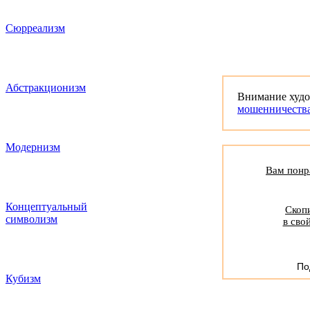
Сюрреализм
Абстракционизм
Внимание худ
мошенничеств
Модернизм
Вам понра
Концептуальный
Скопи
символизм
в сво
По
Кубизм