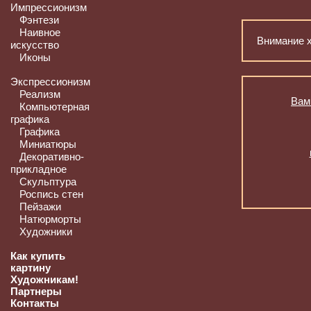
Импрессионизм
Фэнтези
Наивное
Внимание 
искусство
Иконы
Экспрессионизм
Реализм
Вам
Компьютерная
графика
Графика
Миниатюры
Декоративно-
прикладное
Скульптура
Роспись стен
Пейзажи
Натюрморты
Художники
Как купить
картину
Художникам!
Партнеры
Контакты