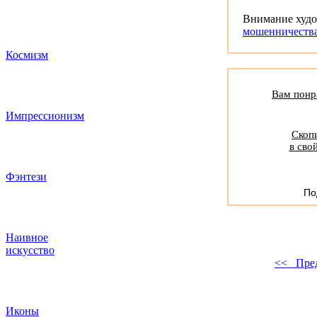
Внимание худ
мошенничеств
Космизм
Вам понра
Импрессионизм
Скопи
в сво
Фэнтези
По
Наивное
искусство
<< Пре
Иконы