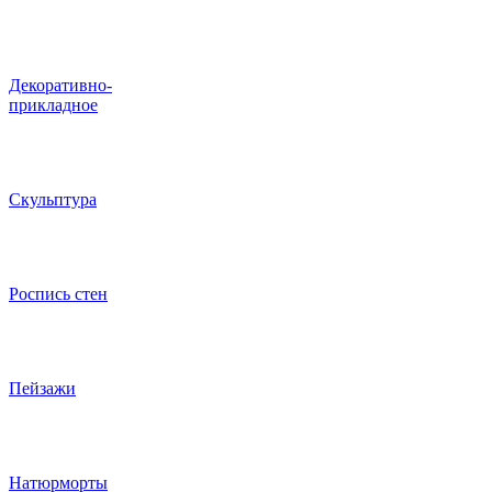
Декоративно-
прикладное
Скульптура
Роспись стен
Пейзажи
Натюрморты