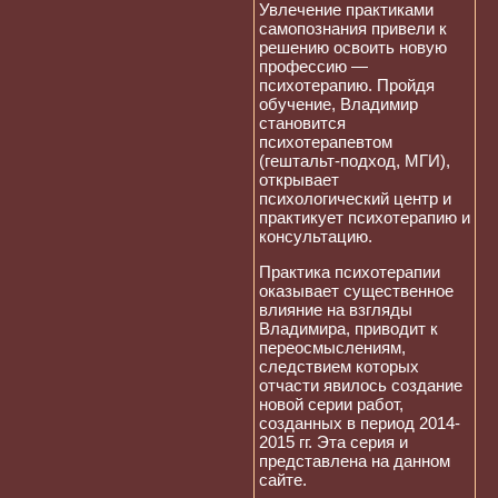
Увлечение практиками
самопознания привели к
решению освоить новую
профессию —
психотерапию. Пройдя
обучение, Владимир
становится
психотерапевтом
(гештальт-подход, МГИ),
открывает
психологический центр и
практикует психотерапию и
консультацию.
Практика психотерапии
оказывает существенное
влияние на взгляды
Владимира, приводит к
переосмыслениям,
следствием которых
отчасти явилось создание
новой серии работ,
созданных в период 2014-
2015 гг. Эта серия и
представлена на данном
сайте.