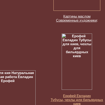
Картины маслом
Современные художники
:
Ерофей Евладин
Тубусы, чехлы для бильярдных
киев