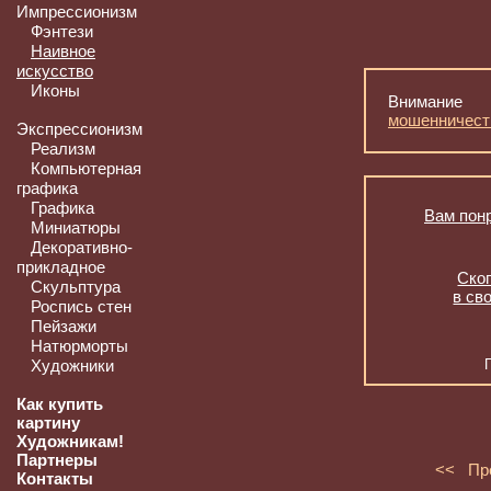
Импрессионизм
Фэнтези
Наивное
искусство
Иконы
Внимание
мошенничест
Экспрессионизм
Реализм
Компьютерная
графика
Графика
Вам понр
Миниатюры
Декоративно-
прикладное
Скоп
Скульптура
в св
Роспись стен
Пейзажи
Натюрморты
Художники
Как купить
картину
Художникам!
Партнеры
<< Пр
Контакты