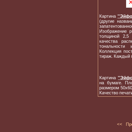
Картина
''Эйфо
(другие назва
запатентованно
Изображение р
толщиной 2,5 
качества расп
тональности 
Коллекция пост
тираж. Каждый 
Картина
''Эйфо
на бумаге. Пл
размером 50x60
Качество печат
<< Пр