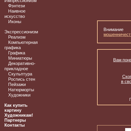
Импрессионизм
Фэнтези
Наивное
искусство
Иконы
Внимание
Экспрессионизм
мошенничест
Реализм
Компьютерная
графика
Графика
Миниатюры
Вам понр
Декоративно-
прикладное
Скульптура
Скоп
Роспись стен
в св
Пейзажи
Натюрморты
Художники
Как купить
картину
Художникам!
Партнеры
Контакты