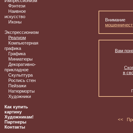
Импрессионизм
Фэнтези
Наивное
искусство
Внимание
Иконы
мошенничест
Экспрессионизм
Реализм
Компьютерная
графика
Вам понр
Графика
Миниатюры
Декоративно-
Скоп
прикладное
в св
Скульптура
Роспись стен
Пейзажи
Натюрморты
Художники
Как купить
картину
Художникам!
<< Пр
Партнеры
Контакты