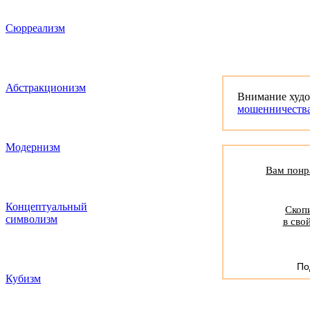
Сюрреализм
Абстракционизм
Внимание худ
мошенничеств
Модернизм
Вам понра
Концептуальный
Скопи
символизм
в сво
По
Кубизм