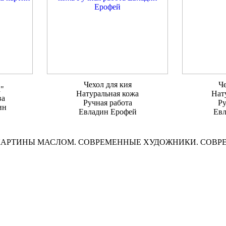
Чехол для кия
Че
а"
Натуральная кожа
Нат
ва
Ручная работа
Ру
ин
Евладин Ерофей
Евл
КАРТИНЫ МАСЛОМ. СОВРЕМЕННЫЕ ХУДОЖНИКИ. СОВ