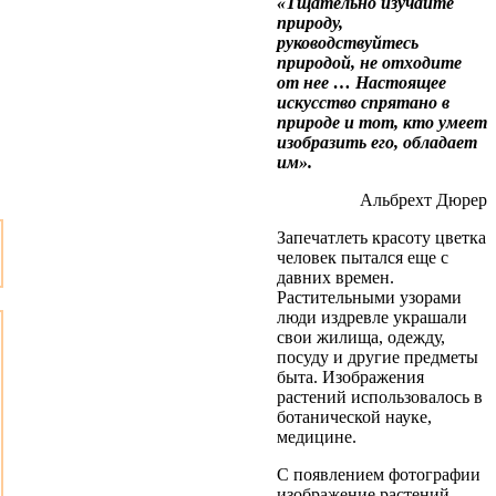
«Тщательно изучайте
природу,
руководствуйтесь
природой, не отходите
от нее … Настоящее
искусство спрятано в
природе и тот, кто умеет
изобразить его, обладает
им».
Альбрехт Дюрер
Запечатлеть красоту цветка
человек пытался еще с
давних времен.
Растительными узорами
люди издревле украшали
свои жилища, одежду,
посуду и другие предметы
быта. Изображения
растений использовалось в
ботанической науке,
медицине.
С появлением фотографии
изображение растений