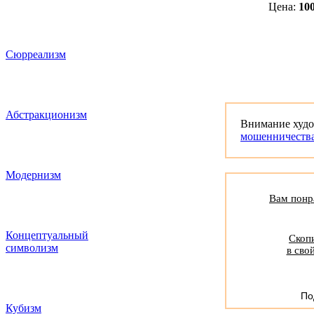
Цена:
10
Сюрреализм
Абстракционизм
Внимание худ
мошенничеств
Модернизм
Вам понра
Концептуальный
Скопи
символизм
в сво
По
Кубизм