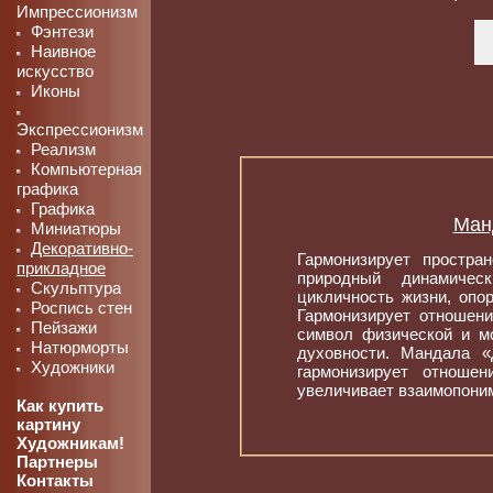
Импрессионизм
Фэнтези
Наивное
искусство
Иконы
Экспрессионизм
Реализм
Компьютерная
графика
Графика
Ман
Миниатюры
Декоративно-
Гармонизирует простра
прикладное
природный динамичес
Скульптура
цикличность жизни, опо
Роспись стен
Гармонизирует отношен
Пейзажи
символ физической и м
Натюрморты
духовности. Мандала 
Художники
гармонизирует отноше
увеличивает взаимопоним
Как купить
картину
Художникам!
Партнеры
Контакты