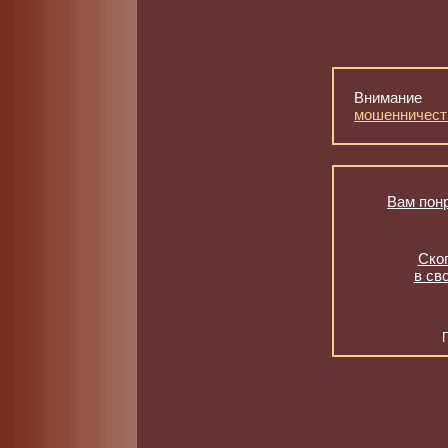
Внимание
мошенничест
Вам понр
Скоп
в св