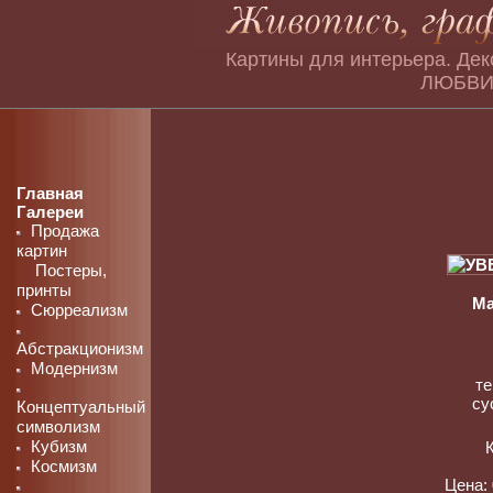
Картины для интерьера. Дек
ЛЮБВИ`
Главная
Галереи
Продажа
картин
Постеры,
принты
Ма
Сюрреализм
Абстракционизм
Модернизм
те
су
Концептуальный
символизм
Кубизм
Космизм
Цена: