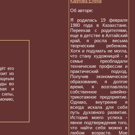
Карлова Елена
Об авторе:
Я родилась 19 февраля
1980 года в Казахстане.
Переехав с родителями,
еще в детстве в Алтайский
край, я росла весьма
творческим ребенком.
Хотя и подумать не могла,
что стану художницей - в
семье преобладали
технические профессии и
ёт его
практический подход.
оит из
Получив экономическое
мощным
образование, я долгое
оды во
время, я возглавляла
вая и
собственное швейно-
 силы,
трикотажное предприятие.
монию,
Однако, внутренне я
всегда искала для себя
путь духовного развития.
История моего успеха -
явное подтверждение того,
что найти себя можно в
любом возрасте. Мое