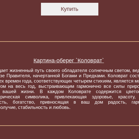
Картина-оберег `Коловрат`
ает жизненный путь своего обладателя солнечным светом, вед
езе Правителя, начертанной Богами и Предками. Коловрат сост
ех времен года, соответствующих четырем стихиям, является 
гом на весь год, выстраивающим гармонично все силы прир
о вашей жизни. В каждом Коловрате содержится цвето
трическая символика, привлекающая здоровье, красоту,
сть, богатство, привносящая в ваш дом радость, гар
олучие, стабильность и любовь.