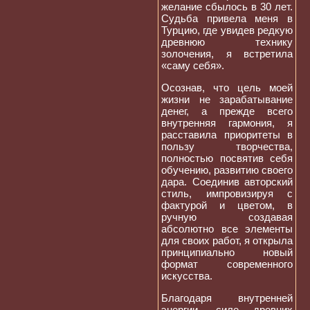
желание сбылось в 30 лет.
Судьба привела меня в
Турцию, где увидев редкую
древнюю технику
золочения, я встретила
«саму себя».
Осознав, что цель моей
жизни не зарабатывание
денег, а прежде всего
внутренняя гармония, я
расставила приоритеты в
пользу творчества,
полностью посвятив себя
обучению, развитию своего
дара. Соединив авторский
стиль, импровизируя с
фактурой и цветом, в
ручную создавая
абсолютно все элементы
для своих работ, я открыла
принципиально новый
формат современного
искусства.
Благодаря внутренней
энергии, силе древних