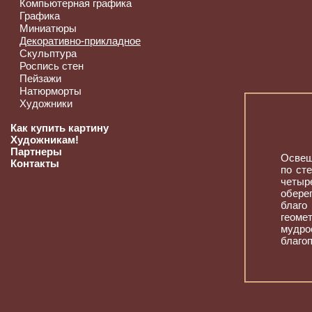
Компьютерная графика
Графика
Миниатюры
Декоративно-прикладное
Скульптура
Роспись стен
Пейзажи
Натюрморты
Художники
Как купить картину
Художникам!
Партнеры
Освещ
Контакты
по ст
четыр
обере
благ
геоме
мудро
благоп